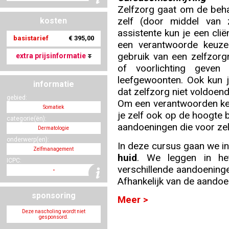
Zelfzorg gaat om de beha
zelf (door middel van 
kosten
Nascholing aanmelden
assistente kun je een cli
basistarief
€ 395,00
een verantwoorde keuze
gebruik van een zelfzorg
extra prijsinformatie
of voorlichting geve
leefgewoonten. Ook kun j
informatie
Zoek op kaart
dat zelfzorg niet voldoend
gebied:
Om een verantwoorden keu
Somatiek
je zelf ook op de hoogte 
categorie(ën):
aandoeningen die voor ze
Dermatologie
onderwerp(en):
Registreren
In deze cursus gaan we in
Zelfmanagement
huid
. We leggen in he
ICPC:
verschillende aandoeninge
-
Afhankelijk van de aando
Inloggen
sponsoring
Meer >
Deze nascholing wordt niet
gesponsord.