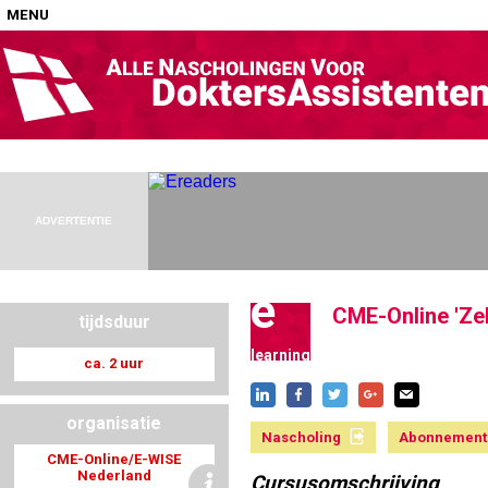
MENU
Home
Nascholingen op locatie (agenda)
ADVERTENTIE
e
CME-Online 'Zel
tijdsduur
Nascholingen online (elearning)
learning
ca. 2 uur
organisatie
Nascholing
Abonnement
Nascholingen op aanvraag (in-company)
CME-Online/E-WISE
Nederland
Cursusomschrijving