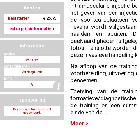
intramusculaire injectie 
kosten
het geven van een inject
basistarief
€ 25,75
Nascholing aanmelden
de voorkeursplaatsen vo
Tevens wordt stilgestaan
extra prijsinformatie
naalden en spuiten. D
deelvaardigheden uitgele
informatie
foto’s. Tenslotte worden d
Zoek op kaart
deze invasieve handeling 
gebied:
Somatiek
Na afloop van de trainin
categorie(ën):
voorbereiding, uitvoering 
Verpleegkunde
benoemen.
ICPC:
Registreren
A
Toetsing van de train
formatieve/diagnostische 
sponsoring
de training en een summ
Deze nascholing wordt niet
einde van de...
gesponsord.
Inloggen
Meer >