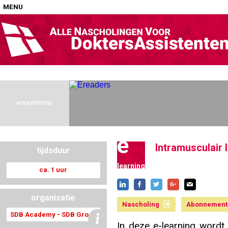
MENU
Home
Nascholingen op locatie (agenda)
ADVERTENTIE
e
Intramusculair 
tijdsduur
Nascholingen online (elearning)
learning
ca. 1 uur
organisatie
Nascholing
Abonnement
Nascholingen op aanvraag (in-company)
SDB Academy - SDB Groep
In deze e-learning wordt