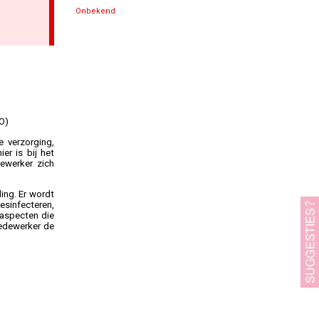
Specialisten Ouderengeneeskunde
Onbekend
O)
e verzorging,
r is bij het
ewerker zich
ing. Er wordt
esinfecteren,
 aspecten die
medewerker de