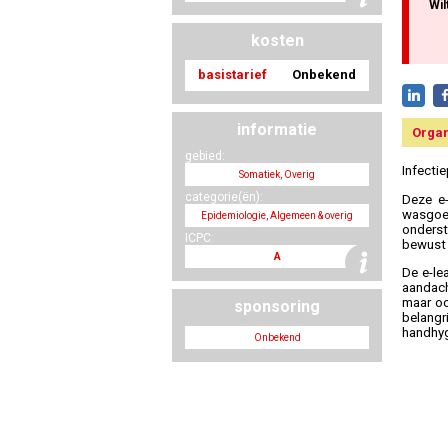
Wil
kosten
basistarief
Onbekend
informatie
Organ
gebied:
Infecti
Somatiek, Overig
categorie(ën):
Deze e-
wasgoed
Epidemiologie, Algemeen & overig
onderst
ICPC:
bewust 
A
De e-le
aandach
maar oo
sponsoring
belangr
handhyg
Onbekend