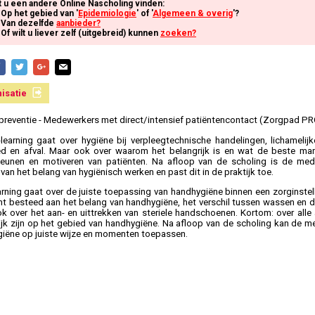
t u een andere Online Nascholing vinden:
Op het gebied van '
Epidemiologie
' of '
Algemeen & overig
'?
Van dezelfde
aanbieder?
Of wilt u liever zelf (uitgebreid) kunnen
zoeken?
isatie
epreventie - Medewerkers met direct/intensief patiëntencontact (Zorgpad PR
learning gaat over hygiëne bij verpleegtechnische handelingen, lichamelijk
 en afval. Maar ook over waarom het belangrijk is en wat de beste manie
eunen en motiveren van patiënten. Na afloop van de scholing is de med
van het belang van hygiënisch werken en past dit in de praktijk toe.
arning gaat over de juiste toepassing van handhygiëne binnen een zorginstell
t besteed aan het belang van handhygiëne, het verschil tussen wassen en d
k over het aan- en uittrekken van steriele handschoenen. Kortom: over alle
ijk zijn op het gebied van handhygiëne. Na afloop van de scholing kan de 
iëne op juiste wijze en momenten toepassen.