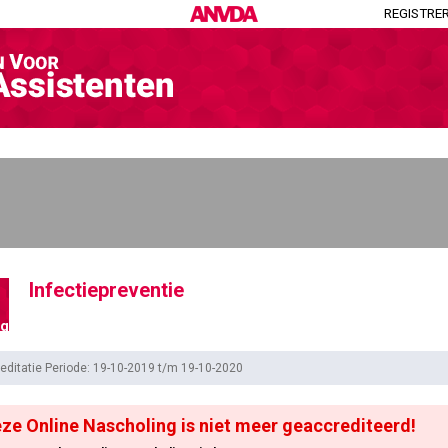
REGISTRE
Infectiepreventie
ng
editatie Periode: 19-10-2019 t/m 19-10-2020
ze Online Nascholing is niet meer geaccrediteerd!