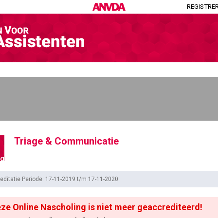
REGISTRE
Triage & Communicatie
ng
editatie Periode: 17-11-2019 t/m 17-11-2020
ze Online Nascholing is niet meer geaccrediteerd!