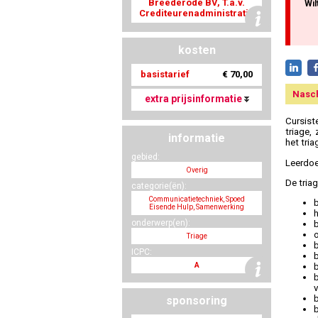
Breederode BV, T.a.v.
Wil
Crediteurenadministratie
kosten
basistarief
€ 70,00
Nasc
extra prijsinformatie
Cursist
triage,
informatie
het tri
gebied:
Leerdoe
Overig
De triag
categorie(ën):
Communicatietechniek, Spoed
Eisende Hulp, Samenwerking
onderwerp(en):
Triage
ICPC:
b
A
v
b
sponsoring