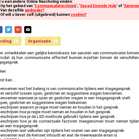
t u een andere Online Nascholing vinden:
Op het gebied van '
Communicatietechniek
', '
Spoed Eisende Hulp
' of '
Samenw
Van dezelfde
aanbieder?
Of wilt u liever zelf (uitgebreid) kunnen
zoeken?
holing
Organisatie
en ontwikkelen een gelijke kennisbasis ten aanzien van communicatie binnen
 zodat zij hun communicatie effectief kunnen inzetten binnen de verschille
agegesprek.
len
ist kan….
benoemen wat het belang is van communicatie tijdens een triagegesprek.
het verschil tussen open, gesloten en suggestieve vragen benoemen.
benoemen wanneer je open en gesloten vragen in een triagegesprek stelt.
open, gesloten en suggestieve vragen herkennen.
beschrijven waarom je regie moet nemen en houden in het gesprek.
eschrijven hoe je regie moet nemen en houden in het gesprek.
beschrijven hoe je de LSD-methode gebruikt tijdens een gesprek.
beschrijven hoe je de contextuele factoren meegenomen moet nemen tijden
an een triagegesprek.
eschrijven wat valkuilen zijn tijdens het voeren van een triagegesprek.
benoemen wat de Kernset inhoudt en wat de meerwaarde ervan is.