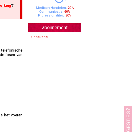
erking
'?
Specialisten Ouderengeneeskunde
Medisch Handelen:
20%
Communicatie:
60%
Professionaliteit:
20%
abonnement
Onbekend
 telefonische
nde fasen van
s het voeren