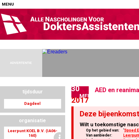
MENU
Home
Nascholingen op locatie (agenda)
ADVERTENTIE
30
AED en reanimat
tijdsduur
Nascholingen online (elearning)
MEI
2017
Dagdeel
Deze bijeenkomst
organisatie
Wilt u toekomstige nasc
Nascholingen op aanvraag (in-company)
Op het gebied van:
'
Spoed E
Leerpunt KOEL B.V. (IA06-
160)
Van aanbieder:
Leerpunt