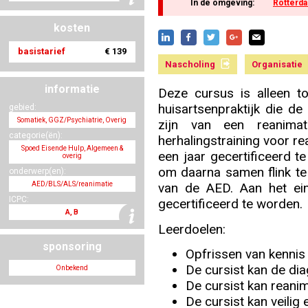
In de omgeving:
Rotterd
kosten
Nascholing aanmelden
basistarief
€ 139
Nascholing
Organisatie
informatie
Deze cursus is alleen t
huisartsenpraktijk die d
gebied:
Zoek op kaart
Somatiek, GGZ/Psychiatrie, Overig
zijn van een reanimat
categorie(ën):
herhalingstraining voor 
Spoed Eisende Hulp, Algemeen &
een jaar gecertificeerd te
overig
om daarna samen flink te
onderwerp(en):
AED/BLS/ALS/reanimatie
van de AED. Aan het ei
Registreren
ICPC:
gecertificeerd te worden.
A, B
Leerdoelen:
sponsoring
Opfrissen van kennis
Inloggen
De cursist kan de dia
Onbekend
De cursist kan reanim
De cursist kan veilig