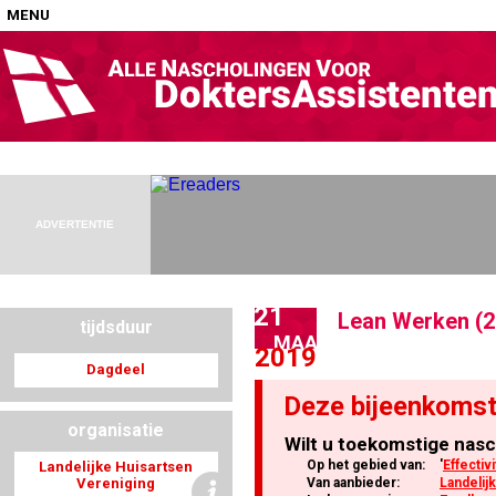
MENU
Home
Nascholingen op locatie (agenda)
ADVERTENTIE
21
Lean Werken (2
tijdsduur
Nascholingen online (elearning)
MAA
2019
Dagdeel
Deze bijeenkomst
organisatie
Wilt u toekomstige nasc
Nascholingen op aanvraag (in-company)
Op het gebied van:
'
Effectivi
Landelijke Huisartsen
Vereniging
Van aanbieder:
Landelij