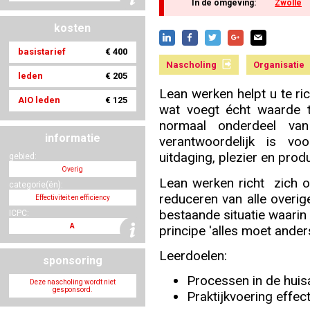
In de omgeving:
Zwolle
kosten
Nascholing aanmelden
basistarief
€ 400
Nascholing
Organisatie
leden
€ 205
Lean werken helpt u te ri
AIO leden
€ 125
wat voegt écht waarde 
Zoek op kaart
normaal onderdeel van
informatie
verantwoordelijk is v
uitdaging, plezier en produc
gebied:
Overig
Lean werken richt zich o
categorie(ën):
Registreren
reduceren van alle overige
Effectiviteit en efficiency
bestaande situatie waarin
ICPC:
A
principe 'alles moet ander
Leerdoelen:
sponsoring
Inloggen
Processen in de huisa
Deze nascholing wordt niet
gesponsord.
Praktijkvoering effec