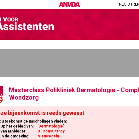
REGISTRE
Masterclass Polikliniek Dermatologie - Comp
A
Wondzorg
9
ze bijeenkomst is reeds geweest
t u toekomstige nascholingen vinden:
Op het gebied van:
'
Dermatologie
'
Van aanbieder:
U -Consultancy
In de omgeving:
Nieuwegein