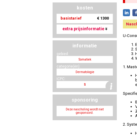
kosten
basistarief
€ 1300
Nasc
extra prijsinformatie
U-Consul
informatie
gebied:
Somatiek
categorie(ën):
1. Mast
Dermatologie
ICPC:
S
Specifi
sponsoring
B
Deze nascholing wordt niet
gesponsord.
2. Syst