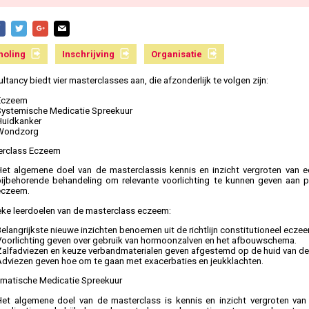
holing
Inschrijving
Organisatie
tancy biedt vier masterclasses aan, die afzonderlijk te volgen zijn:
Eczeem
Systemische Medicatie Spreekuur
Huidkanker
Wondzorg
erclass Eczeem
Het algemene doel van de masterclassis kennis en inzicht vergroten van 
bijbehorende behandeling om relevante voorlichting te kunnen geven aan 
eczeem.
eke leerdoelen van de masterclass eczeem:
elangrijkste nieuwe inzichten benoemen uit de richtlijn constitutioneel ecze
Voorlichting geven over gebruik van hormoonzalven en het afbouwschema.
Zalfadviezen en keuze verbandmaterialen geven afgestemd op de huid van de 
Adviezen geven hoe om te gaan met exacerbaties en jeukklachten.
ematische Medicatie Spreekuur
Het algemene doel van de masterclass is kennis en inzicht vergroten van