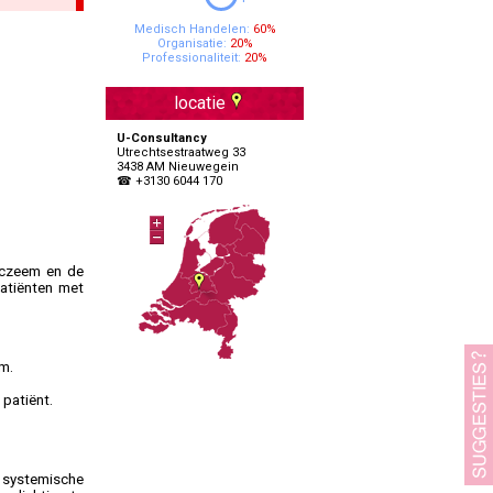
Specialisten Ouderengeneeskunde
Medisch Handelen:
60%
Organisatie:
20%
Professionaliteit:
20%
locatie
U-Consultancy
Utrechtsestraatweg 33
3438 AM Nieuwegein
☎ +3130 6044 170
eczeem en de
patiënten met
em.
patiënt.
 systemische