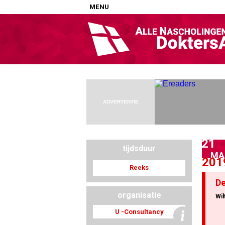
MENU
Home
Nascholingen op locatie (agenda)
Nascholingen online (elearning)
Nascholingen op aanvraag (in-company)
ADVERTENTIE
Nascholing aanmelden
Zoek op kaart
21
Registreren
tijdsduur
MA
201
Inloggen
Reeks
De
Info
organisatie
Wil
U -Consultancy