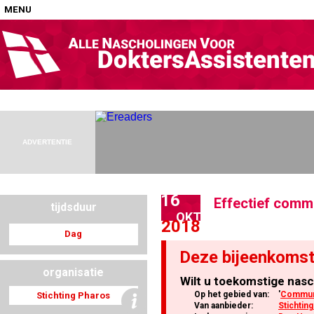
MENU
Home
Nascholingen op locatie (agenda)
ADVERTENTIE
16
Effectief comm
tijdsduur
Nascholingen online (elearning)
OKT
2018
Dag
Deze bijeenkomst
organisatie
Wilt u toekomstige nasc
Nascholingen op aanvraag (in-company)
Op het gebied van:
'
Communi
Stichting Pharos
Van aanbieder:
Stichtin