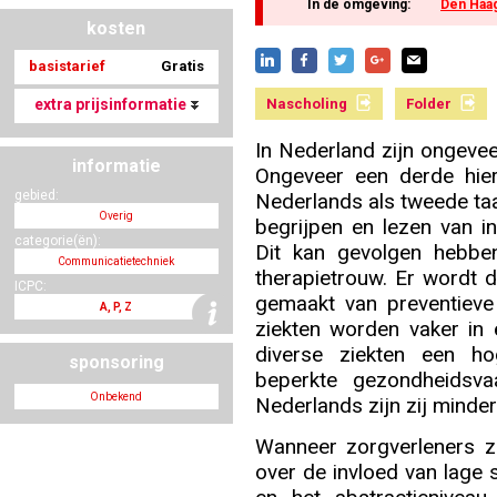
In de omgeving:
Den Haa
kosten
basistarief
Gratis
Nascholing aanmelden
extra prijsinformatie
Nascholing
Folder
In Nederland zijn ongevee
informatie
Ongeveer een derde hie
Zoek op kaart
gebied:
Nederlands als tweede ta
Overig
begrijpen en lezen van in
categorie(ën):
Dit kan gevolgen hebben
Communicatietechniek
therapietrouw. Er wordt 
ICPC:
gemaakt van preventieve
Registreren
A, P, Z
ziekten worden vaker in 
diverse ziekten een ho
sponsoring
beperkte gezondheidsv
Onbekend
Nederlands zijn zij minde
Inloggen
Wanneer zorgverleners z
over de invloed van lage s