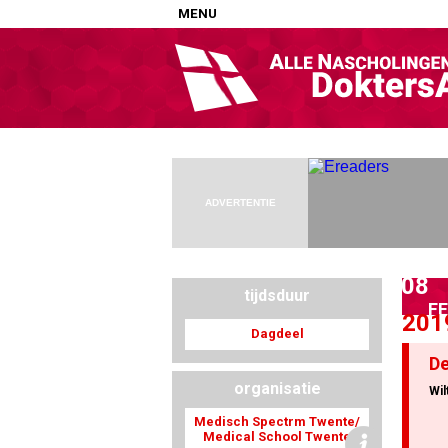
MENU
Home
Nascholingen op locatie (agenda)
Nascholingen online (elearning)
Nascholingen op aanvraag (in-company)
ADVERTENTIE
Nascholing aanmelden
Zoek op kaart
08
Registreren
tijdsduur
F
201
Inloggen
Dagdeel
De
Info
organisatie
Wil
Medisch Spectrm Twente/
Medical School Twente