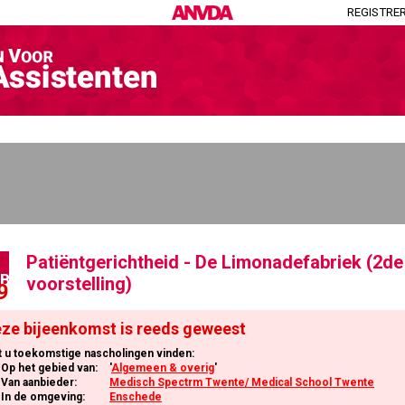
REGISTRE
Patiëntgerichtheid - De Limonadefabriek (2de
EB
voorstelling)
9
ze bijeenkomst is reeds geweest
t u toekomstige nascholingen vinden:
Op het gebied van:
'
Algemeen & overig
'
Van aanbieder:
Medisch Spectrm Twente/ Medical School Twente
In de omgeving:
Enschede