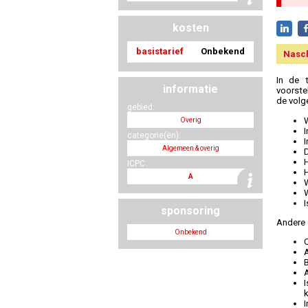
kosten
basistarief
Onbekend
Nasc
In de t
informatie
voorste
de volg
gebied:
W
Overig
I
categorie(ën):
I
Algemeen & overig
H
ICPC:
A
W
W
I
sponsoring
Andere 
Onbekend
B
I
I