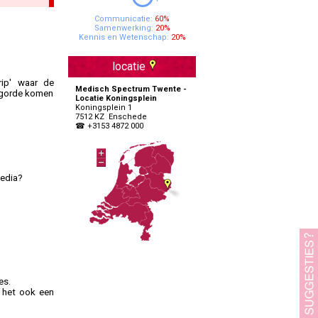
Specialisten Ouderengeneeskunde
Communicatie:
60%
Samenwerking:
20%
Kennis en Wetenschap:
20%
locatie
rip' waar de
Medisch Spectrum Twente -
olgorde komen
Locatie Koningsplein
Koningsplein 1
7512 KZ Enschede
☎ +3153 4872 000
media?
es.
n het ook een