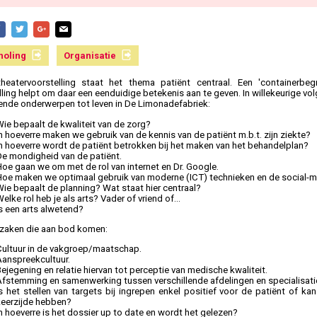
holing
Organisatie
heatervoorstelling staat het thema patiënt centraal. Een 'containerbeg
lling helpt om daar een eenduidige betekenis aan te geven. In willekeurige v
ende onderwerpen tot leven in De Limonadefabriek:
ie bepaalt de kwaliteit van de zorg?
n hoeverre maken we gebruik van de kennis van de patiënt m.b.t. zijn ziekte?
n hoeverre wordt de patiënt betrokken bij het maken van het behandelplan?
De mondigheid van de patiënt.
oe gaan we om met de rol van internet en Dr. Google.
Hoe maken we optimaal gebruik van moderne (ICT) technieken en de social-
ie bepaalt de planning? Wat staat hier centraal?
elke rol heb je als arts? Vader of vriend of...
s een arts alwetend?
zaken die aan bod komen:
Cultuur in de vakgroep/maatschap.
Aanspreekcultuur.
ejegening en relatie hiervan tot perceptie van medische kwaliteit.
Afstemming en samenwerking tussen verschillende afdelingen en specialisati
s het stellen van targets bij ingrepen enkel positief voor de patiënt of ka
keerzijde hebben?
n hoeverre is het dossier up to date en wordt het gelezen?