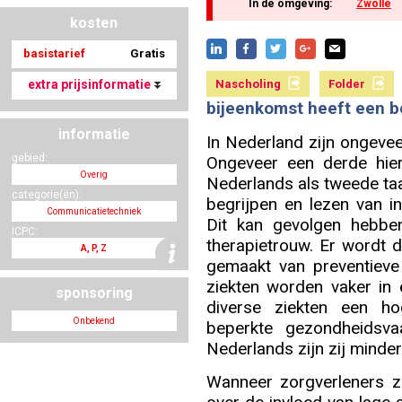
In de omgeving:
Zwolle
kosten
basistarief
Gratis
Nascholing aanmelden
extra prijsinformatie
Nascholing
Folder
bijeenkomst heeft een b
informatie
In Nederland zijn ongevee
Zoek op kaart
gebied:
Ongeveer een derde hie
Overig
Nederlands als tweede ta
categorie(ën):
begrijpen en lezen van in
Communicatietechniek
Dit kan gevolgen hebben
ICPC:
therapietrouw. Er wordt 
Registreren
A, P, Z
gemaakt van preventieve
ziekten worden vaker in 
sponsoring
diverse ziekten een ho
Onbekend
beperkte gezondheidsv
Inloggen
Nederlands zijn zij minde
Wanneer zorgverleners z