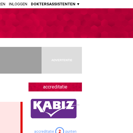
REN
INLOGGEN
DOKTERSASSISTENTEN ▼
HUISARTSENPRAKTIJK
Huisartsen
Aspirant Huisartsen
Praktijkondersteuners Somatiek
Praktijkondersteuners GGZ
ADVERTENTIE
Doktersassistenten
APOTHEEK
Openbaar Apothekers
accreditatie
Ziekenhuis Apothekers
Apothekers Assistenten
OVERIGE SPECIALISMEN
Artsen Verstandelijk Gehandicapten
2
accreditatie
punten