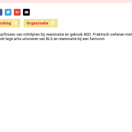
holing
Organisatie
opfrissen van richtlijnen bij reanimatie en gebruik AED. Praktisch oefenen me
het lege artis uitvoeren van BLS en reanimatie bij een fantoom.