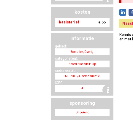
kosten
basistarief
€ 55
Nasc
Kennis 
informatie
en met 
gebied:
Somatiek, Overig
categorie(ën):
Spoed Eisende Hulp
onderwerp(en):
AED/BLS/ALS/reanimatie
ICPC:
A
sponsoring
Onbekend