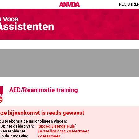
REGISTRE
AED/Reanimatie training
N
9
ze bijeenkomst is reeds geweest
t u toekomstige nascholingen vinden:
Op het gebied van:
'
Spoed Eisende Hulp
'
Van aanbieder:
EerstelijnsZorg Zoetermeer
In de omgeving:
Zoetermeer