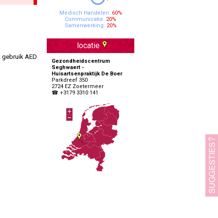
Specialisten Ouderengeneeskunde
Medisch Handelen:
60%
Communicatie:
20%
Samenwerking:
20%
locatie
t gebruik AED
Gezondheidscentrum
Seghwaert -
Huisartsenpraktijk De Boer
Parkdreef 350
2724 EZ Zoetermeer
☎ +3179 3310 141