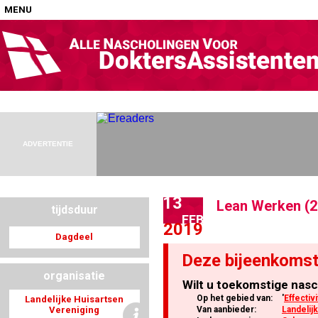
MENU
Home
Nascholingen op locatie (agenda)
ADVERTENTIE
13
Lean Werken (2
tijdsduur
Nascholingen online (elearning)
FEB
2019
Dagdeel
Deze bijeenkomst
organisatie
Wilt u toekomstige nasc
Nascholingen op aanvraag (in-company)
Op het gebied van:
'
Effectivi
Landelijke Huisartsen
Vereniging
Van aanbieder:
Landelij