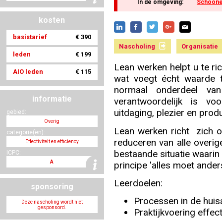
In de omgeving:
Schoon
kosten
Nascholing aanmelden
basistarief
€ 390
Nascholing
Organisatie
leden
€ 199
Lean werken helpt u te ri
AIO leden
€ 115
wat voegt écht waarde 
Zoek op kaart
normaal onderdeel van
informatie
verantwoordelijk is v
uitdaging, plezier en produc
gebied:
Overig
Lean werken richt zich o
categorie(ën):
Registreren
reduceren van alle overige
Effectiviteit en efficiency
bestaande situatie waarin
ICPC:
A
principe 'alles moet ander
Leerdoelen:
sponsoring
Inloggen
Processen in de huisa
Deze nascholing wordt niet
gesponsord.
Praktijkvoering effec