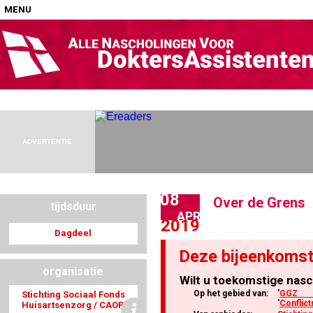
MENU
Home
Nascholingen op locatie (agenda)
ADVERTENTIE
08
Over de Grens
tijdsduur
Nascholingen online (elearning)
APR
2019
Dagdeel
Deze bijeenkomst
organisatie
Wilt u toekomstige nasc
Nascholingen op aanvraag (in-company)
Op het gebied van:
'
GGZ &
Stichting Sociaal Fonds
'
Conflic
Huisartsenzorg / CAOP