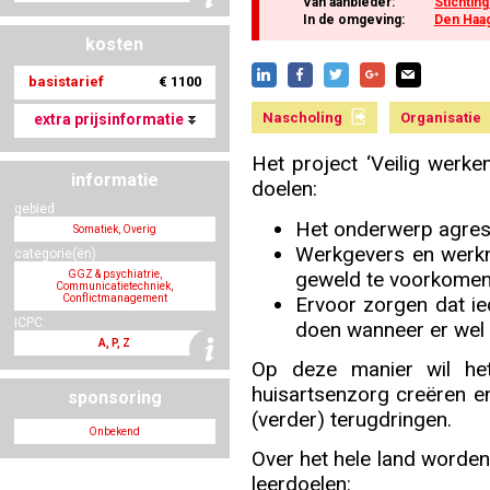
Van aanbieder:
Stichtin
In de omgeving:
Den Haa
kosten
Nascholing aanmelden
basistarief
€ 1100
Nascholing
Organisatie
extra prijsinformatie
Het project ‘Veilig werke
informatie
Zoek op kaart
doelen:
gebied:
Het onderwerp agres
Somatiek, Overig
Werkgevers en werk
categorie(ën):
geweld te voorkomen
GGZ & psychiatrie,
Communicatietechniek,
Ervoor zorgen dat ie
Registreren
Conflictmanagement
ICPC:
doen wanneer er wel 
A, P, Z
Op deze manier wil het
huisartsenzorg creëren e
sponsoring
Inloggen
(verder) terugdringen.
Onbekend
Over het hele land word
leerdoelen: