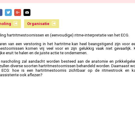
holing
Organisatie
ing hartritmestoornissen en (eenvoudige) ritme-interpretatie van het ECG.
aren van een verstoring in het hartritme kan heel beangstigend zijn voor ee
mestoornissen komen vrij veel voor en zijn gelukkig vaak niet gevaarlijk
jke eruit te halen en de juiste actie te ondernemen.
 nascholing zal aandacht worden besteed aan de anatomie en prikkelgelei
r zullen diverse soorten hartritmestoornissen behandeld worden. Daarnaast w
ECG: hoe is een hartritmestoornis zichtbaar op de ritmestrook en kan
assistente ook aflezen?