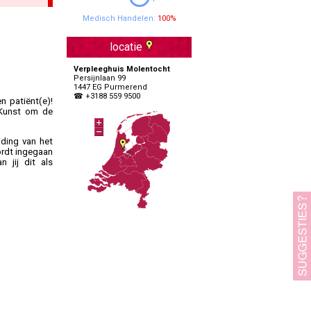
Specialisten Ouderengeneeskunde
Medisch Handelen:
100%
locatie
Verpleeghuis Molentocht
Persijnlaan 99
1447 EG Purmerend
☎ +3188 559 9500
n patiënt(e)!
. Kunst om de
ding van het
ordt ingegaan
 jij dit als