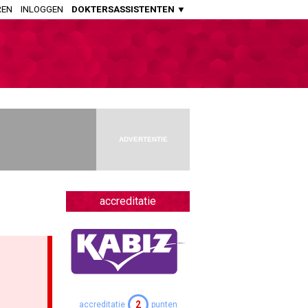
REN
INLOGGEN
DOKTERSASSISTENTEN ▼
HUISARTSENPRAKTIJK
Huisartsen
Aspirant Huisartsen
Praktijkondersteuners Somatiek
Praktijkondersteuners GGZ
ADVERTENTIE
Doktersassistenten
APOTHEEK
Openbaar Apothekers
accreditatie
Ziekenhuis Apothekers
Apothekers Assistenten
OVERIGE SPECIALISMEN
Artsen Verstandelijk Gehandicapten
2
accreditatie
punten