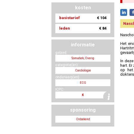
kosten
basistarief
€ 104
Nasc
leden
€ 84
Naschol
Het erv
informatie
Hartrit
gevaarli
gebied:
Somatiek, Overig
In deze
categorie(ën):
hart. E
op het 
Cardiologie
dokters
onderwerp(en):
ECG
ICPC:
K
sponsoring
Onbekend