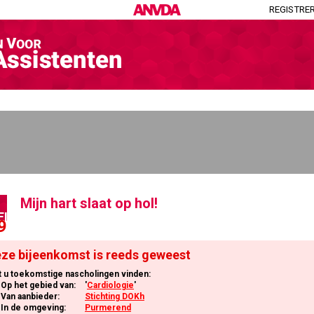
REGISTRE
Mijn hart slaat op hol!
EI
9
ze bijeenkomst is reeds geweest
t u toekomstige nascholingen vinden:
Op het gebied van:
'
Cardiologie
'
Van aanbieder:
Stichting DOKh
In de omgeving:
Purmerend