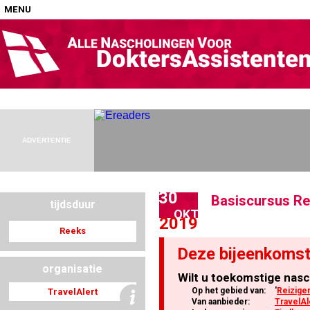
MENU
Home
Nascholingen op locatie (agenda)
ADVERTENTIE
30
Basiscursus Re
tijdsduur
Nascholingen online (elearning)
OKT
2019
Reeks
Deze bijeenkomst
organisatie
Wilt u toekomstige nasc
Nascholingen op aanvraag (in-company)
Op het gebied van:
'
Reizige
TravelAlert
Van aanbieder:
TravelAl