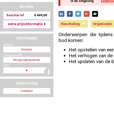
In de omgeving:
Eindhov
kosten
basistarief
€ 449,00
Nascholing aanmelden
extra prijsinformatie
Nascholing
Organisatie
Onderwerpen die tijdens
informatie
bod komen:
Zoek op kaart
gebied:
Het opstellen van een
Somatiek
Het verhogen van de i
categorie(ën):
Het updaten van de b
Reizigersgeneeskunde
ICPC:
Registreren
A
sponsoring
Onbekend
Inloggen