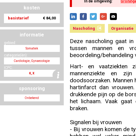
In de omgeving:
Groning
kosten
basistarief
€ 84,00
Nascholing aanmelden
Nascholing
Organisatie
informatie
Deze nascholing gaat in 
gebied:
tussen mannen en vro
Somatiek
Zoek op kaart
beoordeling/behandeling v
categorie(ën):
Cardiologie, Gynaecologie
Hart- en vaatziekten 
ICPC:
mannenziekte en zijn 
K, X
doodsoorzaken. Mannen he
Registreren
hartinfarct dan vrouwen
sponsoring
drukkende pijn op de borst
Onbekend
het lichaam. Vaak gaat 
braken.
Inloggen
Signalen bij vrouwen
- Bij vrouwen komen de t