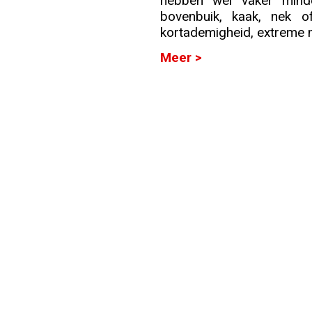
hebben wel vaker minde
bovenbuik, kaak, nek o
Info
kortademigheid, extreme mo
Meer >