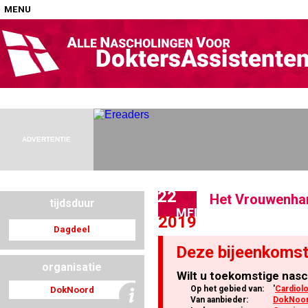
MENU
Home
Nascholingen op locatie (agenda)
ADVERTENTIE
22
Het Vrouwenha
tijdsduur
Nascholingen online (elearning)
MEI
2019
Dagdeel
Deze bijeenkomst
organisatie
Wilt u toekomstige nasc
Nascholingen op aanvraag (in-company)
Op het gebied van:
'
Cardiol
DokNoord
Van aanbieder:
DokNoo