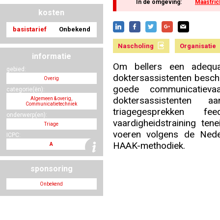
In de omgeving:
Maastric
kosten
basistarief
Onbekend
Nascholing aanmelden
Nascholing
Organisatie
informatie
Om bellers een adequ
gebied:
doktersassistenten besch
Overig
Zoek op kaart
goede communicatievaa
categorie(ën):
doktersassistenten
Algemeen & overig,
Communicatietechniek
triagegesprekken 
onderwerp(en):
vaardigheidstraining te
Triage
voeren volgens de Nede
Registreren
ICPC:
HAAK-methodiek.
A
sponsoring
Onbekend
Inloggen