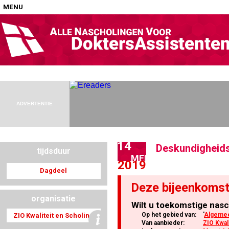
MENU
Home
Nascholingen op locatie (agenda)
ADVERTENTIE
14
Deskundigheids
tijdsduur
Nascholingen online (elearning)
MEI
2019
Dagdeel
Deze bijeenkomst
organisatie
Wilt u toekomstige nasc
Nascholingen op aanvraag (in-company)
Op het gebied van:
'
Algemee
ZIO Kwaliteit en Scholing
Van aanbieder:
ZIO Kwal