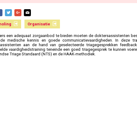
holing
Organisatie
ers een adequaat zorgaanbod te bieden moeten de doktersassistenten bes
nde medische kennis en goede communicatievaardigheden. In deze trai
sassistenten aan de hand van geselecteerde triagegesprekken feedbac
lde vaardigheidstraining teneinde een goed triagegesprek te kunnen voer
ndse Triage Standaard (NTS) en de HAAK-methodiek.