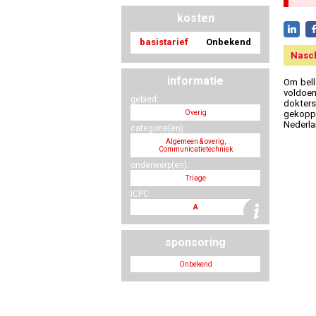
kosten
basistarief
Onbekend
Nasc
informatie
Om bell
voldoe
gebied:
dokter
Overig
gekoppe
Nederla
categorie(ën):
Algemeen & overig,
Communicatietechniek
onderwerp(en):
Triage
ICPC:
A
sponsoring
Onbekend