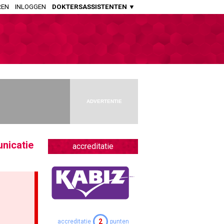
REN
INLOGGEN
DOKTERSASSISTENTEN ▼
HUISARTSENPRAKTIJK
Huisartsen
Aspirant Huisartsen
Praktijkondersteuners Somatiek
Praktijkondersteuners GGZ
ADVERTENTIE
Doktersassistenten
APOTHEEK
nicatie
Openbaar Apothekers
accreditatie
Ziekenhuis Apothekers
Apothekers Assistenten
OVERIGE SPECIALISMEN
Artsen Verstandelijk Gehandicapten
2
accreditatie
punten