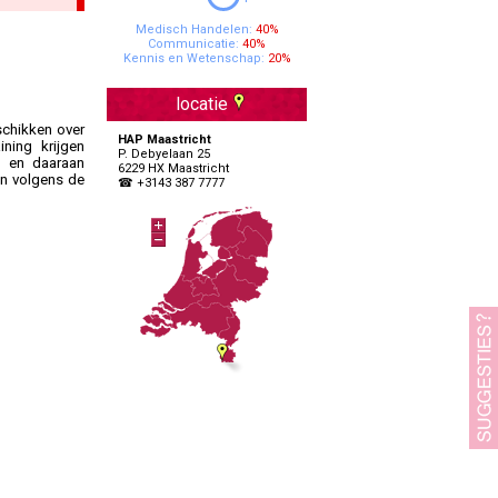
Specialisten Ouderengeneeskunde
Medisch Handelen:
40%
Communicatie:
40%
Kennis en Wetenschap:
20%
locatie
chikken over
HAP Maastricht
ning krijgen
P. Debyelaan 25
k en daaraan
6229 HX Maastricht
en volgens de
☎ +3143 387 7777