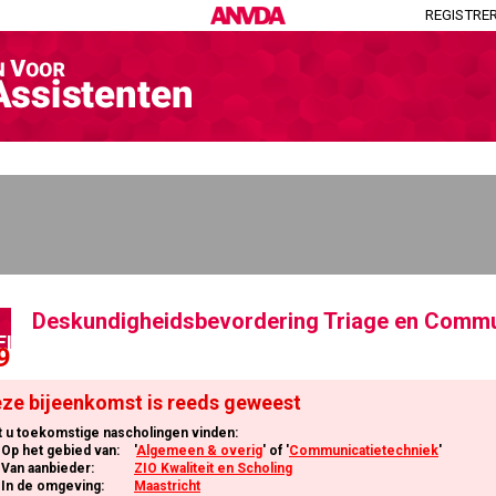
REGISTRE
Deskundigheidsbevordering Triage en Commu
EI
9
ze bijeenkomst is reeds geweest
t u toekomstige nascholingen vinden:
Op het gebied van:
'
Algemeen & overig
' of '
Communicatietechniek
'
Van aanbieder:
ZIO Kwaliteit en Scholing
In de omgeving:
Maastricht