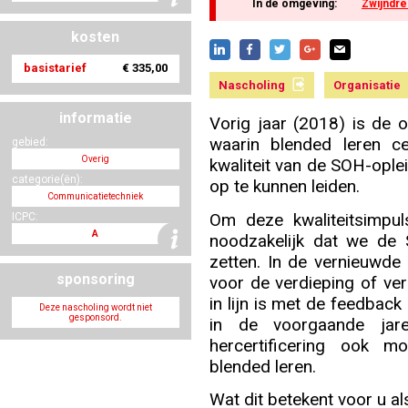
In de omgeving:
Zwijndre
kosten
Nascholing aanmelden
basistarief
€ 335,00
Nascholing
Organisatie
informatie
Vorig jaar (2018) is de 
waarin blended leren c
gebied:
Zoek op kaart
Overig
kwaliteit van de SOH-ople
categorie(ën):
op te kunnen leiden.
Communicatietechniek
Om deze kwaliteitsimpul
ICPC:
A
noodzakelijk dat we de 
Registreren
zetten. In de vernieuwde 
sponsoring
voor de verdieping of ve
in lijn is met de feedbac
Deze nascholing wordt niet
gesponsord.
in de voorgaande jar
hercertificering ook m
Inloggen
blended leren.
Wat dit betekent voor u a