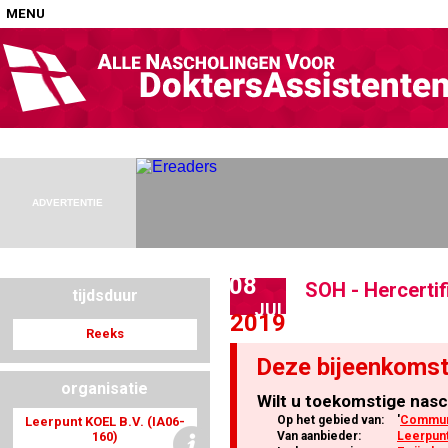
MENU
Home
Nascholingen op locatie (agenda)
ADVERTENTIE
08
SOH - Hercertif
tijdsduur
Nascholingen online (elearning)
JUL
2019
Reeks
Deze bijeenkomst
organisatie
Wilt u toekomstige nasc
Nascholingen op aanvraag (in-company)
Op het gebied van:
'
Communi
Leerpunt KOEL B.V. (IA06-
160)
Van aanbieder:
Leerpunt