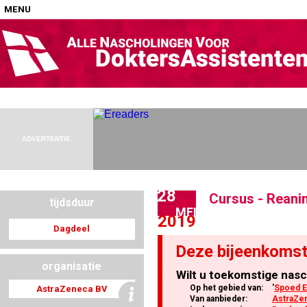
MENU
Home
Nascholingen op locatie (agenda)
ADVERTENTIE
28
Cursus - Reani
tijdsduur
Nascholingen online (elearning)
MEI
2019
Dagdeel
Deze bijeenkomst
organisatie
Wilt u toekomstige nasc
Nascholingen op aanvraag (in-company)
Op het gebied van:
'
Spoed E
AstraZeneca BV
Van aanbieder:
AstraZe