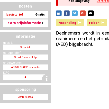
In de omgeving:
Dordrec
kosten
basistarief
Gratis
Nascholing aanmelden
extra prijsinformatie
Nascholing
Folder
Deelnemers wordt in een
informatie
reanimeren en het gebruik
Zoek op kaart
gebied:
(AED) bijgebracht.
Somatiek
categorie(ën):
Spoed Eisende Hulp
onderwerp(en):
Registreren
AED/BLS/ALS/reanimatie
ICPC:
A
sponsoring
Inloggen
AstraZeneca