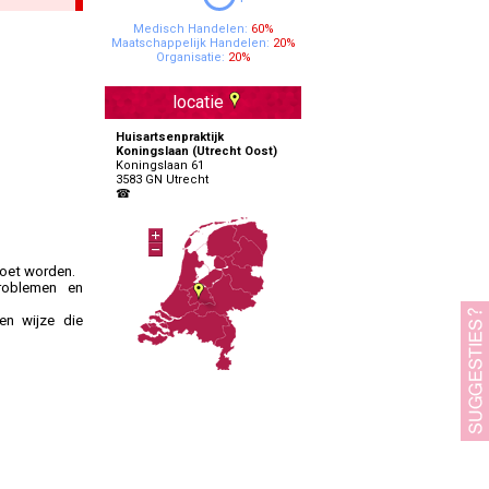
Specialisten Ouderengeneeskunde
Medisch Handelen:
60%
Maatschappelijk Handelen:
20%
Organisatie:
20%
locatie
Huisartsenpraktijk
Koningslaan (Utrecht Oost)
Koningslaan 61
3583 GN Utrecht
☎
moet worden.
roblemen en
en wijze die