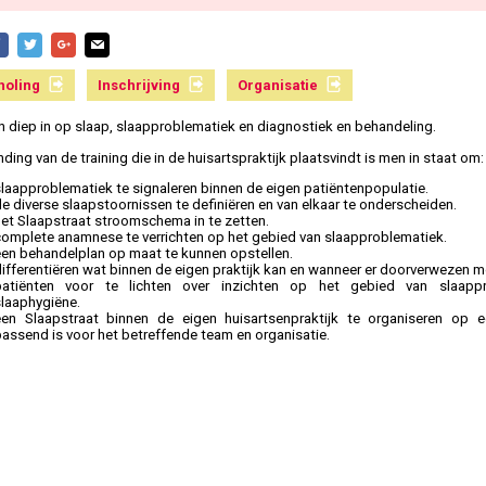
holing
Inschrijving
Organisatie
 diep in op slaap, slaapproblematiek en diagnostiek en behandeling.
ding van de training die in de huisartspraktijk plaatsvindt is men in staat om:
laapproblematiek te signaleren binnen de eigen patiëntenpopulatie.
e diverse slaapstoornissen te definiëren en van elkaar te onderscheiden.
het Slaapstraat stroomschema in te zetten.
complete anamnese te verrichten op het gebied van slaapproblematiek.
een behandelplan op maat te kunnen opstellen.
differentiëren wat binnen de eigen praktijk kan en wanneer er doorverwezen 
patiënten voor te lichten over inzichten op het gebied van slaapp
slaaphygiëne.
een Slaapstraat binnen de eigen huisartsenpraktijk te organiseren op e
assend is voor het betreffende team en organisatie.