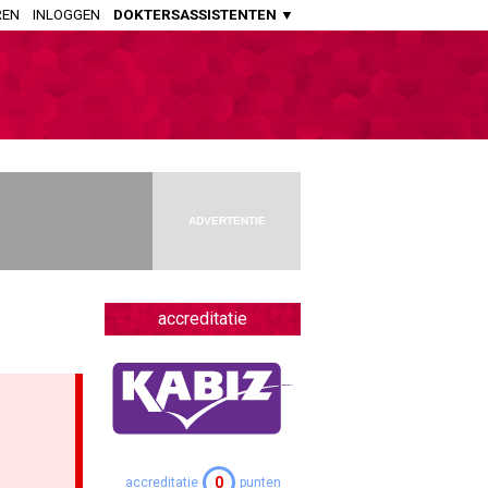
REN
INLOGGEN
DOKTERSASSISTENTEN ▼
HUISARTSENPRAKTIJK
Huisartsen
Aspirant Huisartsen
Praktijkondersteuners Somatiek
Praktijkondersteuners GGZ
ADVERTENTIE
Doktersassistenten
APOTHEEK
Openbaar Apothekers
accreditatie
Ziekenhuis Apothekers
Apothekers Assistenten
OVERIGE SPECIALISMEN
Artsen Verstandelijk Gehandicapten
0
accreditatie
punten