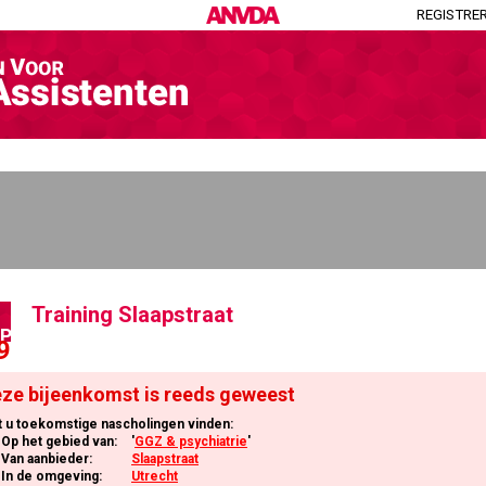
REGISTRE
Training Slaapstraat
P
9
ze bijeenkomst is reeds geweest
t u toekomstige nascholingen vinden:
Op het gebied van:
'
GGZ & psychiatrie
'
Van aanbieder:
Slaapstraat
In de omgeving:
Utrecht