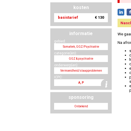
kosten
basistarief
€ 130
Nasc
informatie
We gaan
gebied:
Na afron
Somatiek, GGZ/Psychiatrie
s
categorie(ën):
d
GGZ & psychiatrie
onderwerp(en):
Vermoeidheid/slaapproblemen
ICPC:
A, P
p
sponsoring
Onbekend