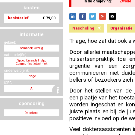
In de omgeving:
Zwolle
kosten
basistarief
€ 79,00
Nascholing aanmelden
Nascholing
Organisatie
informatie
Triage, hoe zat dat ook a
gebied:
Somatiek, Overig
Zoek op kaart
Door allerlei maatschapp
categorie(ën):
huisartsenpraktijk toe 
Spoed Eisende Hulp,
Communicatietechniek
urgentie van een zorg
onderwerp(en):
communiceren niet duidel
Triage
bellers of bezoekers zich
Registreren
ICPC:
A
Door het stellen van de j
een plaatje van het toest
sponsoring
worden ingeschat en komt
juiste plaats en bij de ju
Onbekend
Inloggen
positieve invloed op de we
Veel doktersassistenten 