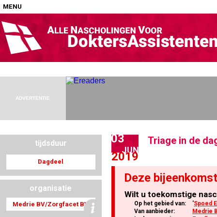
MENU
Home
Nascholingen op locatie (agenda)
ADVERTENTIE
03
Triage in de da
tijdsduur
Nascholingen online (elearning)
JUN
2019
Dagdeel
Deze bijeenkomst
organisatie
Wilt u toekomstige nasc
Nascholingen op aanvraag (in-company)
Op het gebied van:
'
Spoed E
Medrie BV/Zorgfacet BV
Van aanbieder:
Medrie 