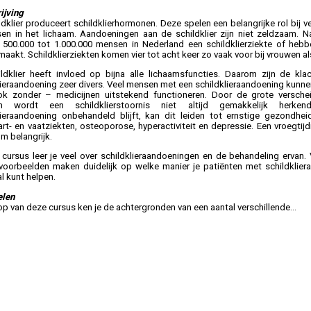
ijving
ldklier produceert schildklierhormonen. Deze spelen een belangrijke rol bij v
en in het lichaam. Aandoeningen aan de schildklier zijn niet zeldzaam. N
500.000 tot 1.000.000 mensen in Nederland een schildklierziekte of hebb
aakt. Schildklierziekten komen vier tot acht keer zo vaak voor bij vrouwen al
ldklier heeft invloed op bijna alle lichaamsfuncties. Daarom zijn de kla
lieraandoening zeer divers. Veel mensen met een schildklieraandoening kunn
k zonder – medicijnen uitstekend functioneren. Door de grote versche
en wordt een schildklierstoornis niet altijd gemakkelijk herke
lieraandoening onbehandeld blijft, kan dit leiden tot ernstige gezondhe
art- en vaatziekten, osteoporose, hyperactiviteit en depressie. Een vroegtij
om belangrijk.
 cursus leer je veel over schildklieraandoeningen en de behandeling ervan. 
kvoorbeelden maken duidelijk op welke manier je patiënten met schildklie
l kunt helpen.
elen
op van deze cursus ken je de achtergronden van een aantal verschillende...