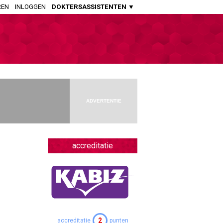
REN
INLOGGEN
DOKTERSASSISTENTEN ▼
HUISARTSENPRAKTIJK
Huisartsen
Aspirant Huisartsen
Praktijkondersteuners Somatiek
Praktijkondersteuners GGZ
ADVERTENTIE
Doktersassistenten
APOTHEEK
Openbaar Apothekers
accreditatie
Ziekenhuis Apothekers
Apothekers Assistenten
OVERIGE SPECIALISMEN
Artsen Verstandelijk Gehandicapten
2
accreditatie
punten