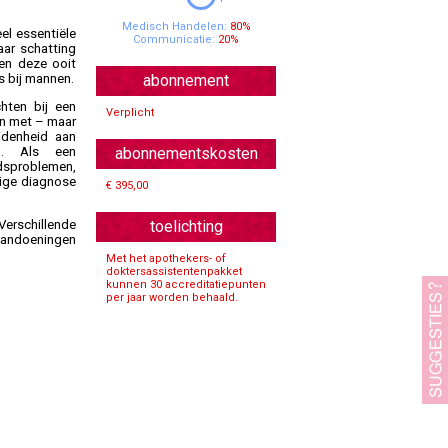
Specialisten Ouderengeneeskunde
Medisch Handelen:
80%
eel essentiële
Communicatie:
20%
aar schatting
en deze ooit
s bij mannen.
abonnement
chten bij een
Verplicht
en met – maar
idenheid aan
nd. Als een
abonnementskosten
idsproblemen,
dige diagnose
€ 395,00
toelichting
Verschillende
raandoeningen
Met het apothekers- of
doktersassistentenpakket
kunnen 30 accreditatiepunten
per jaar worden behaald.