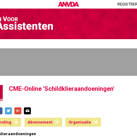
REGISTRE
CME-Online 'Schildklieraandoeningen'
ng
holing
Abonnement
Organisatie
klieraandoeningen