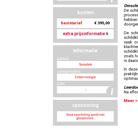
Omschr
De schi
kosten
process
hebben 
basistarief
€ 395,00
doorgem
De schi
extra prijsinformatie
schildk
vaak oo
klacht
informatie
schildk
zoals h
gebied:
is daar
Somatiek
In deze
categorie(ën):
praktij
Endocrinologie
optimaa
ICPC:
Leerdo
-
Na aflo
Meer >
sponsoring
Deze nascholing wordt niet
gesponsord.